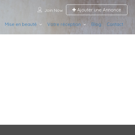
Ajouter une Annonce
Join Now
Mise en beauté
Votre réception
Blog
Contact