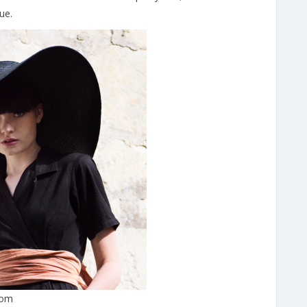
ue.
com