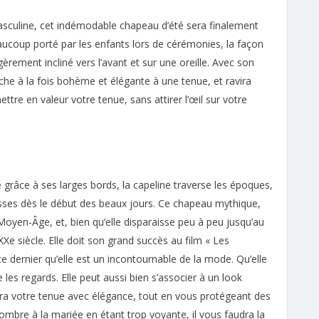
masculine, cet indémodable chapeau d’été sera finalement
coup porté par les enfants lors de cérémonies, la façon
légèrement incliné vers l’avant et sur une oreille. Avec son
uche à la fois bohème et élégante à une tenue, et ravira
ettre en valeur votre tenue, sans attirer l’œil sur votre
grâce à ses larges bords, la capeline traverse les époques,
rasses dès le début des beaux jours. Ce chapeau mythique,
Moyen-Âge, et, bien qu’elle disparaisse peu à peu jusqu’au
XXe siècle. Elle doit son grand succès au film « Les
e dernier qu’elle est un incontournable de la mode. Qu’elle
re les regards. Elle peut aussi bien s’associer à un look
lera votre tenue avec élégance, tout en vous protégeant des
’ombre à la mariée en étant trop voyante, il vous faudra la