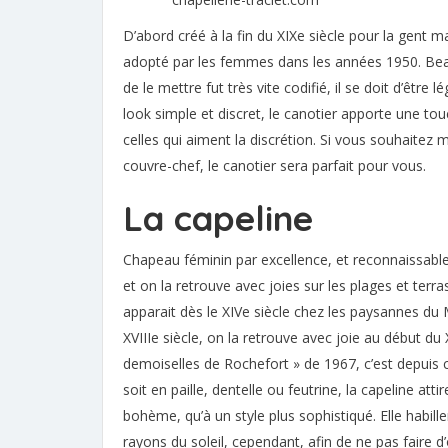
D’abord créé à la fin du XIXe siècle pour la gent 
adopté par les femmes dans les années 1950. Beau
de le mettre fut très vite codifié, il se doit d’être 
look simple et discret, le canotier apporte une to
celles qui aiment la discrétion. Si vous souhaitez m
couvre-chef, le canotier sera parfait pour vous.
La capeline
Chapeau féminin par excellence, et reconnaissable 
et on la retrouve avec joies sur les plages et ter
apparait dès le XIVe siècle chez les paysannes du 
XVIIIe siècle, on la retrouve avec joie au début du 
demoiselles de Rochefort » de 1967, c’est depuis c
soit en paille, dentelle ou feutrine, la capeline atti
bohème, qu’à un style plus sophistiqué. Elle habil
rayons du soleil, cependant, afin de ne pas faire d