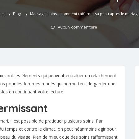
ueil
Blog
Massage, soins… comment raffermir sa peau après le mariage
Aucun commentaire
eux sont les éléments qui peuvent entraîner un relâchement
tions pour les femmes mariés qui permettent de garder une
les en continuant votre lecture.
fermissant
ari, il est possible de pratiquer plusieurs soins. Par
s du temps et contre le climat, on peut néanmoins agir pour
la peau du visage. Rien de mieux que des soins raffermissant